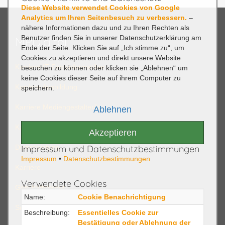
Diese Website verwendet Cookies von Google
Analytics um Ihren Seitenbesuch zu verbessern.
–
nähere Informationen dazu und zu Ihren Rechten als
Benutzer finden Sie in unserer Datenschutzerklärung am
MPDigital
Ende der Seite. Klicken Sie auf „Ich stimme zu“, um
Cookies zu akzeptieren und direkt unsere Website
Karriere IT Fachinformatiker
besuchen zu können oder klicken sie „Ablehnen“ um
keine Cookies dieser Seite auf ihrem Computer zu
Karriere Ausbildung
speichern.
Karriere Mediengestalter/in
Ablehnen
Karriere Studium Bachelor Master Pratikum
Akzeptieren
Dienstleistung
Impressum und Datenschutzbestimmungen
Impressum
•
Datenschutzbestimmungen
Karriere
Verwendete Cookies
Geschäftsfelder
Name:
Cookie Benachrichtigung
Software
Beschreibung:
Essentielles Cookie zur
Bestätigung oder Ablehnung der