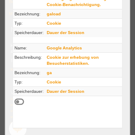
Beratung
Cookie-Benachrichtigung.
Medienvorstufe
Bezeichnung:
gaload
Typ:
Cookie
MPDigital GmbH
Speicherdauer:
Dauer der Session
Heckinghauser Str. 21-31
Name:
Google Analytics
42289 Wuppertal
Beschreibung:
Cookie zur erhebung von
Telefon: +49 (0)202 28327580
Besucherstatistiken.
Kontakt-mit-MPD@mpdigital.de
Bezeichnung:
ga
Typ:
Cookie
weitere Projekte:
Speicherdauer:
Dauer der Session
www.mpdigital.de
www.cx30.de
www.pim-to-go.com
www.dam-to-go.com
www.katalog-to-go.com