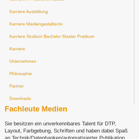
Karriere bei MPDigital
Karriere Ausbildung
Verstärken Sie unser Team
Karriere Mediengestalter/in
Karriere Studium Bachelor Master Pratikum
Karriere
Unternehmen
Philosophie
Partner
Downloads
Fachleute Medien
Sie besitzen ein unverkennbares Talent für DTP,
Layout, Farbgebung, Schriften und haben dabei Spaß
an Technik/Datenbanken/automatisierter Publikation