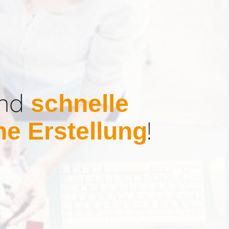
nd
schnelle
!
he Erstellung