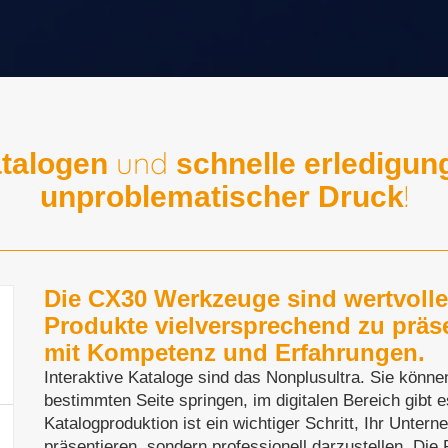
ntent Managem
und
talogen
schnelle erledigun
sofort!
!
unproblematischer Druck
ien sind nicht zu unterschätzen. Nu
gitalen Bereich für Sie und Ihr Un
Die CX30 Werkzeuge sind wertvolle
Produkte vielversprechend zu präse
mit Kompetenz und Erfahrungen.
Interaktive Kataloge sind das Nonplusultra. Sie könne
bestimmten Seite springen, im digitalen Bereich gibt e
Katalogproduktion ist ein wichtiger Schritt, Ihr Unter
präsentieren, sondern professionell darzustellen. Die