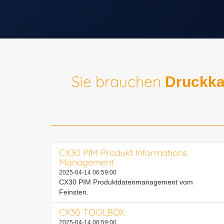
Tolles Co
Sie brauchen
Druckka
State-of-the-Art Technolog
der Technologie, um den di
CX30 PIM Produkt Informations
Management
2025-04-14 06:59:00
CX30 PIM Produktdatenmanagement vom
Feinsten.
CX30 TOOLBOX
2025-04-14 06:59:00