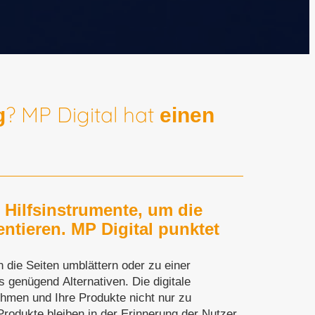
ent jetzt
? MP Digital hat
g
einen
tzen Sie den heutigen Stand
ternehmen nutzen zu können.
 Hilfsinstrumente, um die
ntieren. MP Digital punktet
n die Seiten umblättern oder zu einer
s genügend Alternativen. Die digitale
nehmen und Ihre Produkte nicht nur zu
 Produkte bleiben in der Erinnerung der Nutzer