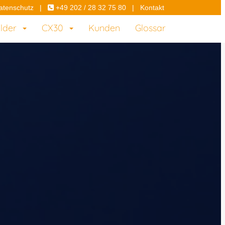
atenschutz
|
+49 202 / 28 32 75 80
|
Kontakt
elder
CX30
Kunden
Glossar