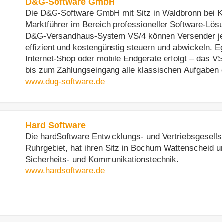
D&G-Software GmbH
Die D&G-Software GmbH mit Sitz in Waldbronn bei Ka
Marktführer im Bereich professioneller Software-Lö
D&G-Versandhaus-System VS/4 können Versender jeder Größe ihre ges
effizient und kostengünstig steuern und abwickeln. Ega
Internet-Shop oder mobile Endgeräte erfolgt – das V
bis zum Zahlungseingang alle klassische
www.dug-software.de
Hard Software
Die hardSoftware Entwicklungs- und Vertriebsgesells
Ruhrgebiet, hat ihren Sitz in Bochum Wattenscheid u
Sicherheits- und Kommunikationstechnik.
www.hardsoftware.de