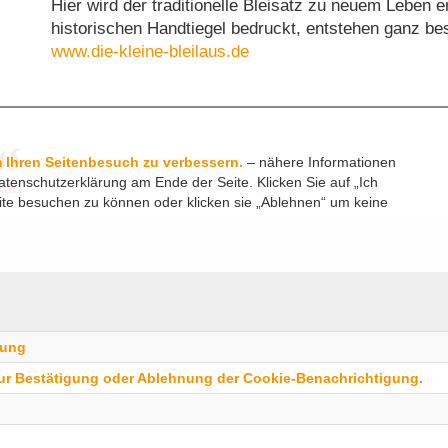
Hier wird der traditionelle Bleisatz zu neuem Leben 
www.die-kleine-bleilaus.de
 Ihren Seitenbesuch zu verbessern.
– nähere Informationen
atenschutzerklärung am Ende der Seite. Klicken Sie auf „Ich
ite besuchen zu können oder klicken sie „Ablehnen“ um keine
0 Informationen
MPDigi
gung
zur Bestätigung oder Ablehnung der Cookie-Benachrichtigung.
 TOOLBOX
Heckinghauser
42289 Wupper
PIM Produkt Informations