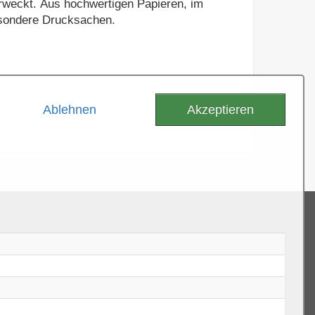
erweckt. Aus hochwertigen Papieren, im
historischen Handtiegel bedruckt, entstehen ganz besondere Drucksachen.
Ablehnen
Akzeptieren
tal GmbH
 Str. 21-31
tal