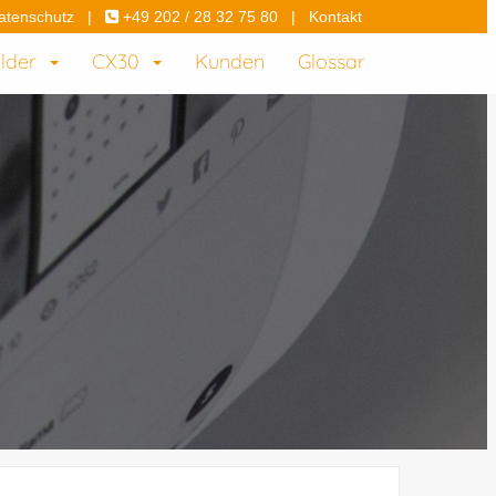
atenschutz
|
+49 202 / 28 32 75 80
|
Kontakt
elder
CX30
Kunden
Glossar