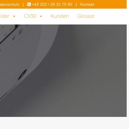
atenschutz
|
+49 202 / 28 32 75 80
|
Kontakt
elder
CX30
Kunden
Glossar