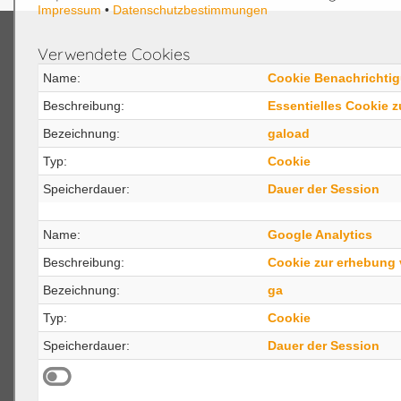
Impressum
•
Datenschutzbestimmungen
Verwendete Cookies
MPDigital
CX3
Name:
Cookie Benachrichti
Beschreibung:
Essentielles Cookie 
Karriere IT Fachinformatiker
CX30
Bezeichnung:
gaload
Karriere Ausbildung
CX30 
Typ:
Cookie
Mana
Karriere Mediengestalter/in
Speicherdauer:
Dauer der Session
CX30 
Karriere Studium Bachelor Master
Mana
Name:
Google Analytics
Pratikum
CX30 
Beschreibung:
Cookie zur erhebung 
Dienstleistung
Medi
Bezeichnung:
ga
Karriere
CX30
Typ:
Cookie
Speicherdauer:
Dauer der Session
Geschäftsfelder
Software