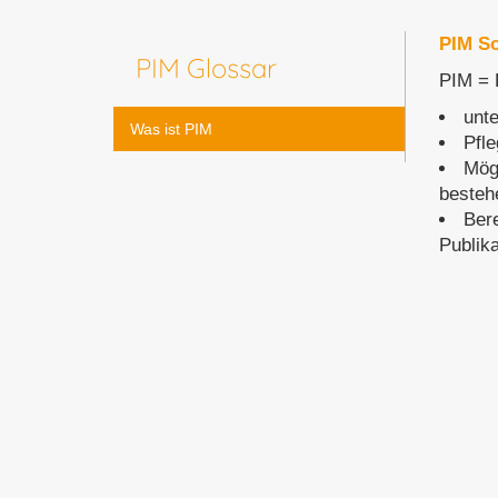
PIM So
PIM Glossar
PIM = 
unte
Was ist PIM
Pfl
Mög
besteh
Bere
Publik