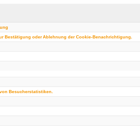
0 Informationen
MPDigi
gung
zur Bestätigung oder Ablehnung der Cookie-Benachrichtigung.
 TOOLBOX
Heckinghauser
42289 Wupper
PIM Produkt Informations
Telefon: +49 
gement
Kontakt-mit-
DAM Digital Asset
gement
weitere 
Multi-Channel und Cross-
von Besucherstatistiken.
a
www.mpdigital
www.cx30.de
 eCommerce
www.pim-to-g
www.dam-to-
www.katalog-