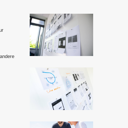
ur
 andere